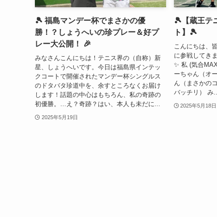
🎾 福島マンデー杯でまさかの優
🎾【蔵王テ
勝！？しょうへいの珍プレー＆好プ
ト】🎾
レー大公開！ 🎉
こんにちは、
に参戦してきま
みなさんこんにちは！テニス界の（自称）新
✨ 私 (気合M
星、しょうへいです。今日は福島県インテッ
ーちゃん（オー
クコートで開催されたマンデー杯シングルス
ん（まさかのコ
のドタバタ珍道中を、余すところなくお届け
バッチリ） み..
します！話題の中心はもちろん、私の奇跡の
初優勝。…え？奇跡？はい、本人も未だに...
2025年5月18日
2025年5月19日