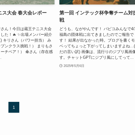
ニス大会 春大会レポー
第一回 インテック杯争奪チーム対
戦
皆さん！今日は蔵王テニス大会
どうも、ながやんです！ パピコみんなで4/
した！🔥 ✨出場メンバー紹介
福島の団体戦に出てきましたのでご報告で
AX) キリさん（パワー担当） み
す！ 結果が出なかった時。ブログを書く
プンクラス挑戦！） まりもさ
ベってちょっと下がってしまいますよね…
ーチペア！） 傘さん（存在感
だの言い訳) 画像は、流行りのジブリ風画
.
す。チャットGPTにジブリ風にしてって...
2025年5月6日
1