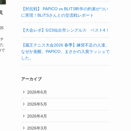
【対抗戦】 PAPICO vs BLITS昨年の約束がつい
抗
に実現！BLITSさんとの交流戦レポート
26
【大会レポ】5/23仙台市シングルス ベスト4！
モチ
(た
【蔵王テニス大会2026 春季】練習不足の人達、
像で
なぜか覚醒。PAPICO、まさかの入賞ラッシュで
した。
アーカイブ
2026年6月
2026年5月
2026年4月
2026年3月